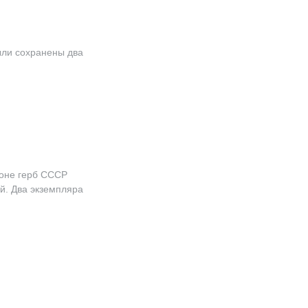
были сохранены два
роне герб СССР
й. Два экземпляра