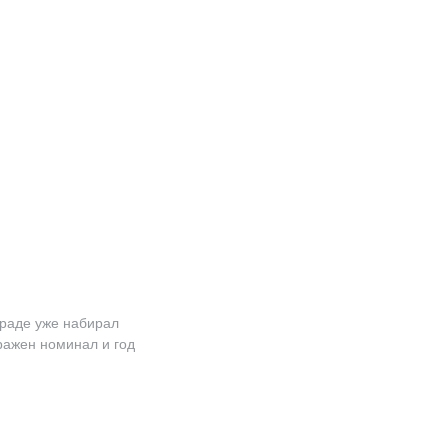
граде уже набирал
ражен номинал и год