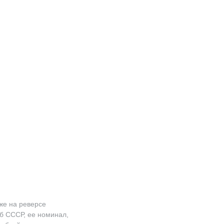
же на реверсе
рб СССР, ее номинал,