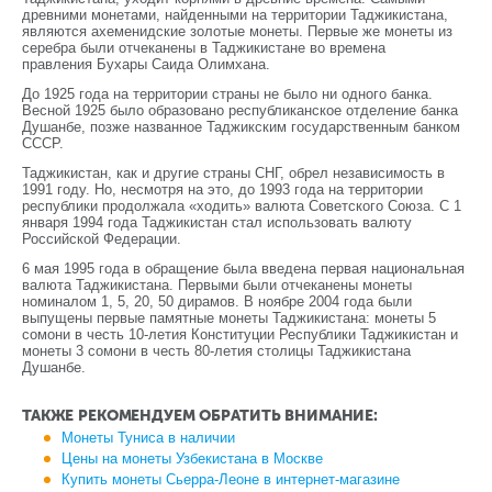
древними монетами, найденными на территории Таджикистана,
являются ахеменидские золотые монеты. Первые же монеты из
серебра были отчеканены в Таджикистане во времена
правления Бухары Саида Олимхана.
До 1925 года на территории страны не было ни одного банка.
Весной 1925 было образовано республиканское отделение банка
Душанбе, позже названное Таджикским государственным банком
СССР.
Таджикистан, как и другие страны СНГ, обрел независимость в
1991 году. Но, несмотря на это, до 1993 года на территории
республики продолжала «ходить» валюта Советского Союза. С 1
января 1994 года Таджикистан стал использовать валюту
Российской Федерации.
6 мая 1995 года в обращение была введена первая национальная
валюта Таджикистана. Первыми были отчеканены монеты
номиналом 1, 5, 20, 50 дирамов. В ноябре 2004 года были
выпущены первые памятные монеты Таджикистана: монеты 5
сомони в честь 10-летия Конституции Республики Таджикистан и
монеты 3 сомони в честь 80-летия столицы Таджикистана
Душанбе.
ТАКЖЕ РЕКОМЕНДУЕМ ОБРАТИТЬ ВНИМАНИЕ:
Монеты Туниса в наличии
Цены на монеты Узбекистана в Москве
Купить монеты Сьерра-Леоне в интернет-магазине