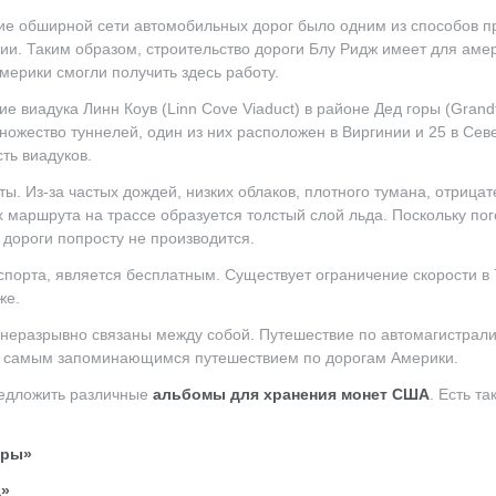
ние обширной сети автомобильных дорог было одним из способов 
ии. Таким образом, строительство дороги Блу Ридж имеет для ам
мерики смогли получить здесь работу.
 виадука Линн Коув (Linn Cove Viaduct) в районе Дед горы (Grandf
множество туннелей, один из них расположен в Виргинии и 25 в Се
ть виадуков.
ты. Из-за частых дождей, низких облаков, плотного тумана, отрица
х маршрута на трассе образуется толстый слой льда. Поскольку пог
 дороги попросту не производится.
спорта, является бесплатным. Существует ограничение скорости в 7
же.
 неразрывно связаны между собой. Путешествие по автомагистрал
нет самым запоминающимся путешествием по дорогам Америки.
редложить различные
альбомы для хранения монет США
. Есть т
ары»
а»