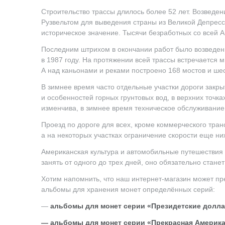
Строительство трассы длилось более 52 лет. Возведе
Рузвельтом для выведения страны из Великой Депресс
историческое значение. Тысячи безработных со всей А
Последним штрихом в окончании работ было возведение
в 1987 году. На протяжении всей трассы встречается 
А над каньонами и реками построено 168 мостов и шес
В зимнее время часто отдельные участки дороги закры
и особенностей горных грунтовых вод, в верхних точка
изменчива, в зимнее время техническое обслуживание
Проезд по дороге для всех, кроме коммерческого тран
а на некоторых участках ограничение скорости еще ни
Американская культура и автомобильные путешествия
занять от одного до трех дней, оно обязательно ста
Хотим напомнить, что наш интернет-магазин может п
альбомы для хранения монет определённых серий:
—
альбомы для монет серии «Президетские долл
— альбомы для монет серии «Прекрасная Америк