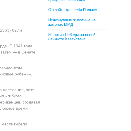
Откройте для себя Польшу
Исчезнувшие животные на
жетонах ММД
−1963) были
80-летие Победы на новой
банкноте Казахстана
рде. С 1941 года
 затем — в Сенате.
президентом
 «новые рубежи».
о населения, хотя
ип «гибкого
ериканцев, создавал
 сложное время
 месте гибели