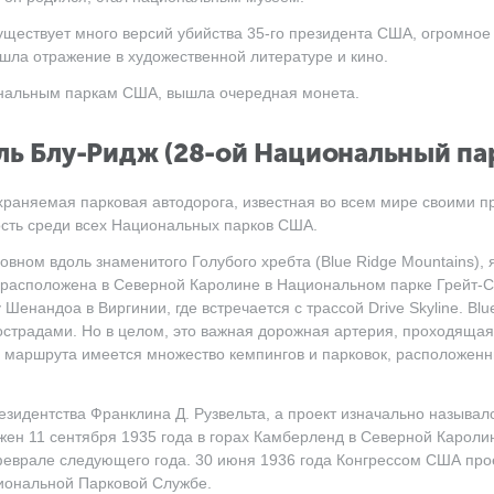
Существует много версий убийства 35-го президента США, огромное
шла отражение в художественной литературе и кино.
нальным паркам США, вышла очередная монета.
аль Блу-Ридж (28-ой Национальный пар
храняемая парковая автодорога, известная во всем мире своими 
сть среди всех Национальных парков США.
овном вдоль знаменитого Голубого хребта (Blue Ridge Mountains),
 расположена в Северной Каролине в Национальном парке Грейт-
енандоа в Виргинии, где встречается с трассой Drive Skyline. Blu
тострадами. Но в целом, это важная дорожная артерия, проходяща
 маршрута имеется множество кемпингов и парковок, расположенны
резидентства Франклина Д. Рузвельта, а проект изначально называ
ен 11 сентября 1935 года в горах Камберленд в Северной Кароли
 феврале следующего года. 30 июня 1936 года Конгрессом США пр
циональной Парковой Службе.