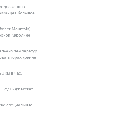
предложенных
ериканцев большое
ather Mountain)
верной Каролине.
тельных температур
ода в горах крайне
0 км в час,
и Блу Ридж может
акже специальные