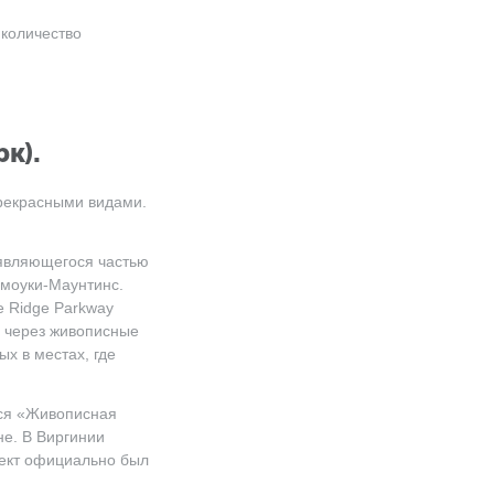
 количество
к).
прекрасными видами.
 являющегося частью
Смоуки-Маунтинс.
e Ridge Parkway
я через живописные
х в местах, где
лся «Живописная
не. В Виргинии
оект официально был