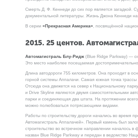
Смерть
Д. Ф. Кеннеди
до сих пор является загадкой. 
документальной литературы. Жизнь Джона Кеннеди на
В серии
«Прекрасная Америка»
, посвящённой нацио
2015. 25 центов. Автомагистр
Автомагистраль Блу-Ридж
(Blue Ridge Parkway) — о
Это место наиболее посещаемая достопримечательно
Длина автодороги 755 километров. Она проходит в осн
горной системы Аппалачи. Самая южная точка трассы
Отсюда она движется на север к Национальному парку Ш
и Drive Skyline являются двумя самостоятельными ав
парки и соединяющая два штата. На протяжении всего
можно полюбоваться потрясающими видами.
Работы по строительству дороги начались во время п
Автомагистраль Аппалачей». Первый камень был залож
строительство во встречном направлении началось в
назван Blue Ridge Parkway и передан в ведомство На