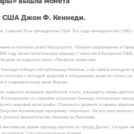
лары» вышла монета
нт США Джон Ф. Кеннеди.
к, ставший 35-м президентом США. Его годы президентства (1961
мена и политика штата Массачусетс. Получил образование в Гарва
1946 году начал политическую карьеру с членства в Конгрессе США,
итцера за изданную книгу «Профили мужества».
т Кеннеди победил республиканца Никсона, став самым молодым 
го политика с молодой энергией и обещаниями вывести страну на
я и очаровательная жена Жаклин.
в, повысить минимум заработной платы, расширить права цветног
. В отношениях со странами соцлагеря Кеннеди использовал принц
пустить мировой катастрофы. Стремился уравнять в правах афроам
 Запустил космическую программу «Аполлон». На его срок выпало
ло усилено вмешательство Америки во Вьетнаме.
 винтовки во время проезда кортежа по городу Даллас. Сегодня на
е он родился, стал национальным музеем.