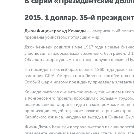
В серии «Президентские дол
2015. 1 доллар. 35-й президе
Джон Фицджеральд Кеннеди
— американский полити
прерваны убийством, потрясшим мир.
Джон Кеннеди родился в мае 1917 года в семье бизнес
участвовал в тихоокеанских сражениях, был ранен. В 
Обладал литературным талантом, получил премию Пул
На президентских выборах осенью 1960 года демокра
в истории США. Америка полюбила его как обаятельно
Особый шарм новому президенту придавала элегантна
Кеннеди пытался оживить экономику снижением налого
в Конгрессе его проекты проходили с большим трудом
реагирования», старался идти на компромисс и не до
организации, содействующие развитию третьих стран.
Карибского кризиса, неудачная высадка в Сиднее. Бы
Жизнь Джона Кеннеди прервал выстрел из снайперской
президента находится мемориальная стела, а дом, гд