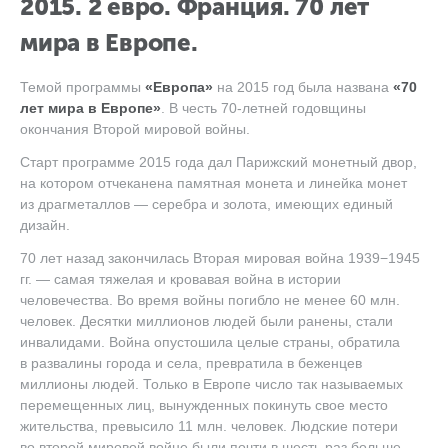
2015. 2 евро. Франция. 70 лет
мира в Европе.
Темой программы
«Европа»
на 2015 год была названа
«70
лет мира в Европе»
. В честь 70-летней годовщины
окончания Второй мировой войны.
Старт программе 2015 года дал Парижский монетный двор,
на котором отчеканена памятная монета и линейка монет
из драгметаллов — серебра и золота, имеющих единый
дизайн.
70 лет назад закончилась Вторая мировая война 1939−1945
гг. — самая тяжелая и кровавая война в истории
человечества. Во время войны погибло не менее 60 млн.
человек. Десятки миллионов людей были ранены, стали
инвалидами. Война опустошила целые страны, обратила
в развалины города и села, превратила в беженцев
миллионы людей. Только в Европе число так называемых
перемещенных лиц, вынужденных покинуть свое место
жительства, превысило 11 млн. человек. Людские потери
во второй мировой войне были почти в шесть раз больше,