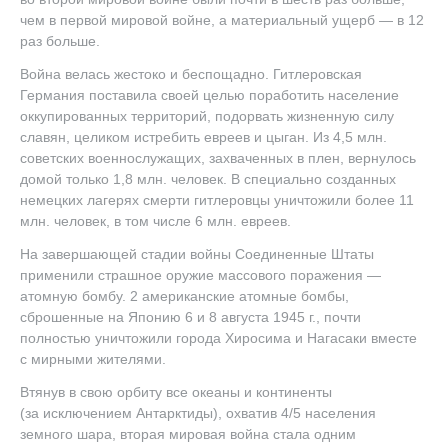
чем в первой мировой войне, а материальный ущерб — в 12
раз больше.
Война велась жестоко и беспощадно. Гитлеровская
Германия поставила своей целью поработить население
оккупированных территорий, подорвать жизненную силу
славян, целиком истребить евреев и цыган. Из 4,5 млн.
советских военнослужащих, захваченных в плен, вернулось
домой только 1,8 млн. человек. В специально созданных
немецких лагерях смерти гитлеровцы уничтожили более 11
млн. человек, в том числе 6 млн. евреев.
На завершающей стадии войны Соединенные Штаты
применили страшное оружие массового поражения —
атомную бомбу. 2 американские атомные бомбы,
сброшенные на Японию 6 и 8 августа 1945 г., почти
полностью уничтожили города Хиросима и Нагасаки вместе
с мирными жителями.
Втянув в свою орбиту все океаны и континенты
(за исключением Антарктиды), охватив 4/5 населения
земного шара, вторая мировая война стала одним