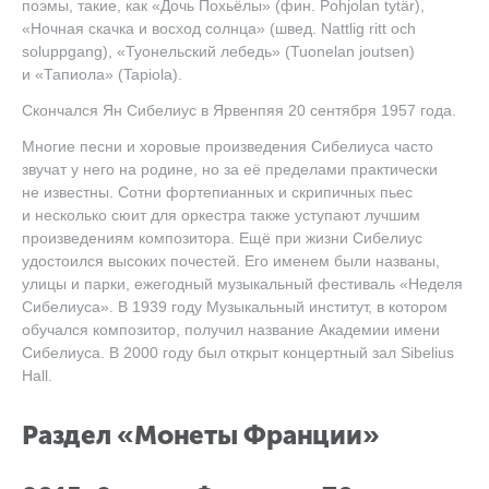
поэмы, такие, как «Дочь Похьёлы» (фин. Pohjolan tytär),
«Ночная скачка и восход солнца» (швед. Nattlig ritt och
soluppgang), «Туонельский лебедь» (Tuonelan joutsen)
и «Тапиола» (Tapiola).
Скончался Ян Сибелиус в Ярвенпяя 20 сентября 1957 года.
Многие песни и хоровые произведения Сибелиуса часто
звучат у него на родине, но за её пределами практически
не известны. Сотни фортепианных и скрипичных пьес
и несколько сюит для оркестра также уступают лучшим
произведениям композитора. Ещё при жизни Сибелиус
удостоился высоких почестей. Его именем были названы,
улицы и парки, ежегодный музыкальный фестиваль «Неделя
Сибелиуса». В 1939 году Музыкальный институт, в котором
обучался композитор, получил название Академии имени
Сибелиуса. В 2000 году был открыт концертный зал Sibelius
Hall.
Раздел «Монеты Франции»