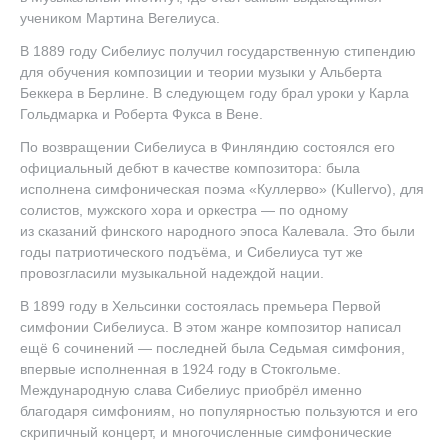
учеником Мартина Вегелиуса.
В 1889 году Сибелиус получил государственную стипендию
для обучения композиции и теории музыки у Альберта
Беккера в Берлине. В следующем году брал уроки у Карла
Гольдмарка и Роберта Фукса в Вене.
По возвращении Сибелиуса в Финляндию состоялся его
официальный дебют в качестве композитора: была
исполнена симфоническая поэма «Куллерво» (Kullervo), для
солистов, мужского хора и оркестра — по одному
из сказаний финского народного эпоса Калевала. Это были
годы патриотического подъёма, и Сибелиуса тут же
провозгласили музыкальной надеждой нации.
В 1899 году в Хельсинки состоялась премьера Первой
симфонии Сибелиуса. В этом жанре композитор написал
ещё 6 сочинений — последней была Седьмая симфония,
впервые исполненная в 1924 году в Стокгольме.
Международную слава Сибелиус приобрёл именно
благодаря симфониям, но популярностью пользуются и его
скрипичный концерт, и многочисленные симфонические