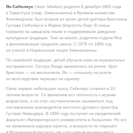
Ян Сибелиус
(
Jean Sibelius
) родился 8 декабря 1865 года
в Тавастгусе (совр. Хямеэнлинна) в Великом княжестве
Финляндском. Был вторым из троих детей доктора Кристиана
Густава Сибелиуса и Марии Шарлотты Борг. В семье
говорили на шведском языке и поддерживали шведские
культурные традиции. Тем не менее, родители отдали Яна
в финноязычную среднюю школу. С 1876 по 1885 год
он учился в Нормальном лицее Хямеэнлинны.
По семейной традиции, детей обучали игре на музыкальных
инструментах. Сестра Линда занималась на рояле, брат
Кристиан — на виолончели, Ян — поначалу на рояле,
но впоследствии перешёл на скрипку.
Свою первую небольшую пьесу Сибелиус сочинил в 10-
летнем возрасте. Со временем его склонность к музыке
возрастала, и он стал систематически заниматься под
наставлением руководителя местного духового оркестра
Густава Левандера. В 1885 году поступил на юридический
факультет Императорского университета в Хельсинки. Но его
не привлекала карьера юриста, и вскорости он перешёл
в Музыкальный институт, где стал самым выдающимся