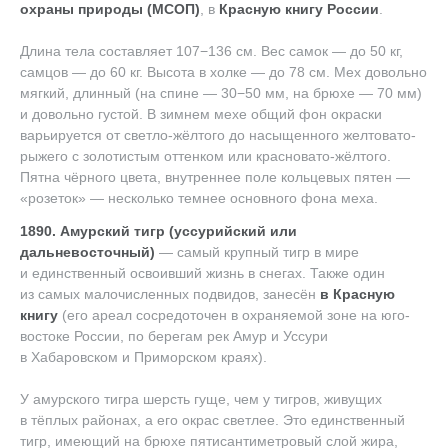
охраны природы (МСОП)
, в
Красную книгу России
.
Длина тела составляет 107−136 см. Вес самок — до 50 кг,
самцов — до 60 кг. Высота в холке — до 78 см. Мех довольно
мягкий, длинный (на спине — 30−50 мм, на брюхе — 70 мм)
и довольно густой. В зимнем мехе общий фон окраски
варьируется от светло-жёлтого до насыщенного желтовато-
рыжего с золотистым оттенком или красновато-жёлтого.
Пятна чёрного цвета, внутреннее поле кольцевых пятен —
«розеток» — несколько темнее основного фона меха.
1890. Амурский тигр (уссурийский или
дальневосточный)
— самый крупный тигр в мире
и единственный освоивший жизнь в снегах. Также один
из самых малочисленных подвидов, занесён
в Красную
книгу
(его ареал сосредоточен в охраняемой зоне на юго-
востоке России, по берегам рек Амур и Уссури
в Хабаровском и Приморском краях).
У амурского тигра шерсть гуще, чем у тигров, живущих
в тёплых районах, а его окрас светлее. Это единственный
тигр, имеющий на брюхе пятисантиметровый слой жира,