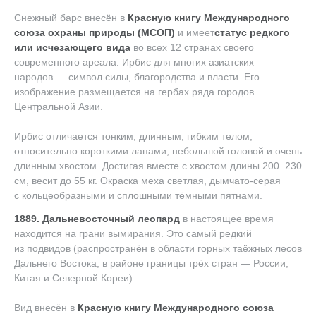
Снежный барс внесён в
Красную книгу Международного
союза охраны природы (МСОП)
и имеет
статус редкого
или исчезающего вида
во всех 12 странах своего
современного ареала. Ирбис для многих азиатских
народов — символ силы, благородства и власти. Его
изображение размещается на гербах ряда городов
Центральной Азии.
Ирбис отличается тонким, длинным, гибким телом,
относительно короткими лапами, небольшой головой и очень
длинным хвостом. Достигая вместе с хвостом длины 200−230
см, весит до 55 кг. Окраска меха светлая, дымчато-серая
с кольцеобразными и сплошными тёмными пятнами.
1889. Дальневосточный леопард
в настоящее время
находится на грани вымирания. Это самый редкий
из подвидов (распространён в области горных таёжных лесов
Дальнего Востока, в районе границы трёх стран — России,
Китая и Северной Кореи).
Вид внесён в
Красную книгу Международного союза