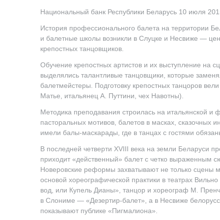
Национальный банк Республики Беларусь 10 июля 201
История профессионального балета на территории Бел
и балетные школы возникли в Слуцке и Несвиже — це
крепостных танцовщиков.
Обучение крепостных артистов и их выступление на с
выделялись талантливые танцовщики, которые заменя
балетмейстеры. Подготовку крепостных танцоров вел
Матье, итальянец А. Путтини, чех Навотны).
Методика преподавания строилась на итальянской и ф
пасторальных мотивов, балетов в масках, сказочных 
имели балы-маскарады, где в танцах с гостями обяз
В последней четверти XVIII века на земли Беларуси п
приходит «действенный» балет с четко выраженным сю
Новеровские реформы захватывают не только сцены му
основой хореографической практики в театрах Вильно 
вод, или Купель Дианы», танцор и хореограф М. Прен
в Слониме — «Дезертир-балет», а в Несвиже белорусск
показывают публике «Пигмалиона».