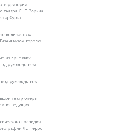
а территории
го театра
С. Г. Зорича
Петербурга
го величества»
Тизенгаузом королю
ие из приезжих
под руководством
 под руководством
льшой театр оперы
ним из ведущих
сического наследия.
ореографии Ж. Перро,