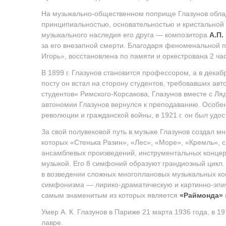
На музыкально-общественном поприще Глазунов облад
принципиальностью, основательностью и кристальной
музыкального наследия его друга — композитора
А.П.
за его внезапной смерти. Благодаря феноменальной 
Игорь», восстановлена по памяти и оркестрована 2 ч
В 1899 г. Глазунов становится профессором, а в дека
посту он встал на сторону студентов, требовавших авт
студентов» Римского-Корсакова, Глазунов вместе с Л
автономии Глазунов вернулся к преподаванию. Особен
революции и гражданской войны, в 1921 г. он был удос
За свой полувековой путь в музыке Глазунов создал 
которых «Стенька Разин», «Лес», «Море», «Кремль», с
ансамблевых произведений, инструментальных концер
музыкой. Его 8 симфоний образуют грандиозный цикл.
в возведении сложных многоплановых музыкальных кон
симфонизма — лирико-драматическую и картинно-эпич
самым знаменитым из которых является
«Раймонда»
Умер
А. К. Глазунов
в Париже 21 марта 1936 года, в 19
лавре.