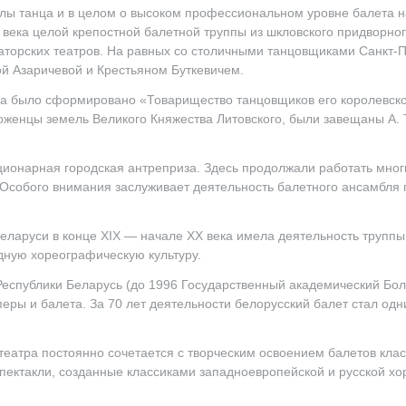
олы танца и в целом о высоком профессиональном уровне балета н
I века целой крепостной балетной труппы из шкловского придворно
аторских театров. На равных со столичными танцовщиками Санкт-
ой Азаричевой и Крестьяном Буткевичем.
ма было сформировано «Товарищество танцовщиков его королевско
оженцы земель Великого Княжества Литовского, были завещаны А. 
ационарная городская антреприза. Здесь продолжали работать мног
. Особого внимания заслуживает деятельность балетного ансамбля 
Беларуси в конце XIX — начале XX века имела деятельность труппы
дную хореографическую культуру.
еспублики Беларусь (до 1996 Государственный академический Бо
оперы и балета. За 70 лет деятельности белорусский балет стал од
атра постоянно сочетается с творческим освоением балетов клас
пектакли, созданные классиками западноевропейской и русской х