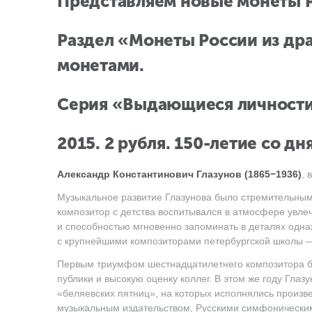
Представляем новые монеты Р
Раздел «Монеты России из др
монетами.
Серия «Выдающиеся личности 
2015. 2 рубля. 150-летие со 
Александр Константинович Глазунов (1865−1936)
, 
Музыкальное развитие Глазунова было стремительным. 
композитор с детства воспитывался в атмосфере увл
и способностью мгновенно запоминать в деталях од
с крупнейшими композиторами петербургской школы
Первым триумфом шестнадцатилетнего композитора б
публики и высокую оценку коллег. В этом же году Гл
«беляевских пятниц», на которых исполнялись произв
музыкальным издательством, Русскими симфонически