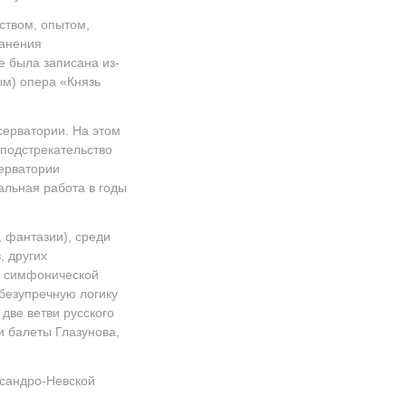
ством, опытом,
ранения
е была записана из-
ым) опера «Князь
серватории. На этом
 подстрекательство
серватории
альная работа в годы
 фантазии), среди
, других
с симфонической
 безупречную логику
две ветви русского
 балеты Глазунова,
ксандро-Невской