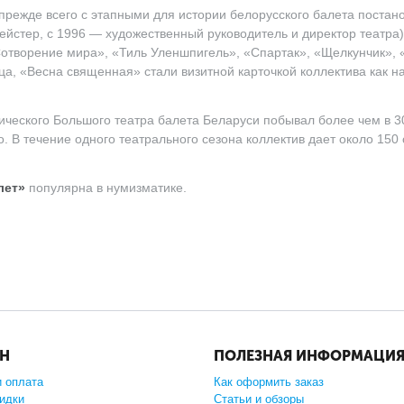
прежде всего с этапными для истории белорусского балета поста
ейстер, с 1996 — художественный руководитель и директор театра
творение мира», «Тиль Уленшпигель», «Спартак», «Щелкунчик», 
а, «Весна священная» стали визитной карточкой коллектива как на
ического Большого театра балета Беларуси побывал более чем в 3
. В течение одного театрального сезона коллектив дает около 150
лет»
популярна в нумизматике.
ИН
ПОЛЕЗНАЯ ИНФОРМАЦИ
и оплата
Как оформить заказ
кидки
Статьи и обзоры