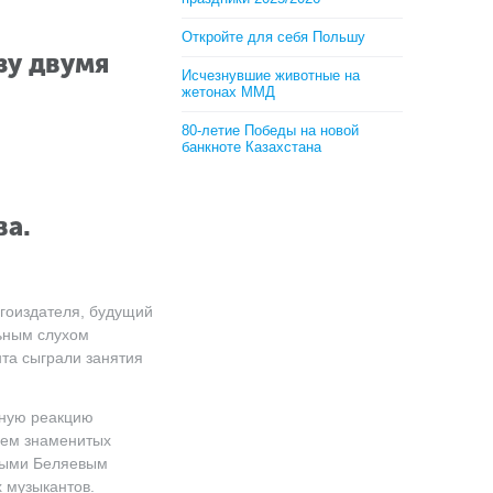
Откройте для себя Польшу
зу двумя
Исчезнувшие животные на
жетонах ММД
80-летие Победы на новой
банкноте Казахстана
ва
.
игоиздателя, будущий
ьным слухом
та сыграли занятия
нную реакцию
елем знаменитых
нными Беляевым
 музыкантов.