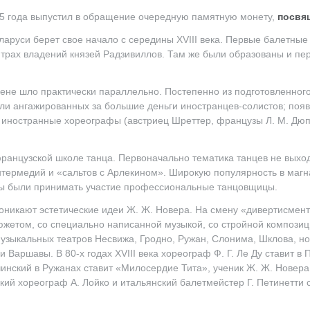
5 года выпустил в обращение очередную памятную монету,
посвя
аруси берет свое начало с середины XVIII века. Первые балетные
нтрах владений князей Радзивиллов. Там же были образованы и пе
цене шло практически параллельно. Постепенно из подготовленног
ли ангажированных за большие деньги иностранцев-солистов; поя
и иностранные хореографы (австриец Шреттер, французы
Л. М. Дю
ранцузской школе танца. Первоначально тематика танцев не выхо
интермедий и «сальтов с Арлекином». Широкую популярность в маг
аны были принимать участие профессиональные танцовщицы.
роникают эстетические идеи
Ж. Ж. Новера
. На смену «дивертисмен
жетом, со специально написанной музыкой, со стройной композиц
зыкальных театров Несвижа, Гродно, Ружан, Слонима, Шклова, но
и Варшавы. В 80-х годах XVIII века хореограф
Ф. Г. Ле Ду ставит
в П
чинский в Ружанах ставит «Милосердие Тита», ученик
Ж. Ж. Новера
ий хореограф А. Лойко и итальянский балетмейстер Г. Петинетти 