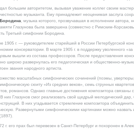
ал большим авторитетом, вызывая уважение коллег своим мастер
 честностью музыканта. Ему принадлежит неоценимая заслуга сох
 Бородина
, музыка которого, прозвучавшая в исполнении автора, н
памяти Глазунова была завершена (совместно с Римским-Корсаков
асть Третьей симфонии Бородина.
бре 1905 г. — руководителем старейшей в России Петербургской кон
ономии консерватории. В марте 1905 г. в поддержку уволенного «за
ядовым вышли из состава профессоров. После предоставления кон
но широко развернулась его педагогическая и общественно-музык
тоен звания народного артиста.
множество масштабных симфонических сочинений (поэмы, увертюры,
имфоническую сюиту «Из средних веков», семь струнных квартетов
тов, романсов. Однако главные достижения композитора связаны 
 В них Глазунов смог реализовать свой щедрый мелодический дар,
струкций. В них угадывается стремление композитора объединить 
ескую. Развернутыми симфоническими картинами можно назвать и
(1897).
72 г. его прах был перевезен в Санкт-Петербург и похоронен в Але