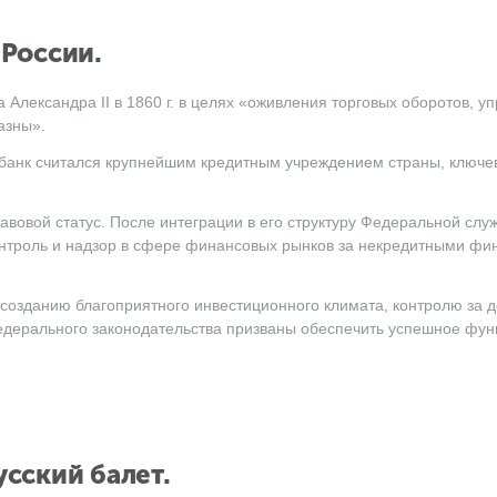
 России.
Александра II в 1860 г. в целях «оживления торговых оборотов, у
азны».
 банк считался крупнейшим кредитным учреждением страны, ключ
авовой статус. После интеграции в его структуру Федеральной сл
контроль и надзор в сфере финансовых рынков за некредитными ф
созданию благоприятного инвестиционного климата, контролю за 
федерального законодательства призваны обеспечить успешное фу
усский балет.