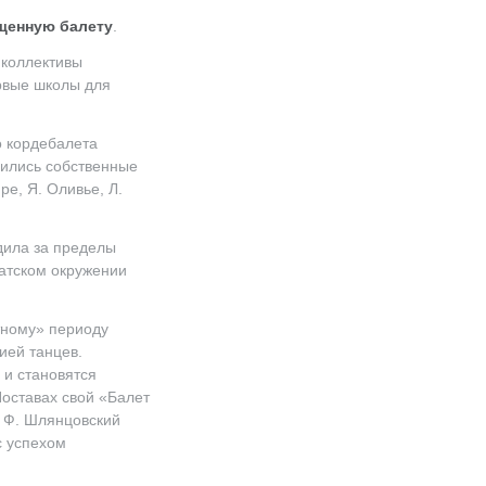
щенную балету
.
 коллективы
рвые школы для
о кордебалета
вились собственные
пре
, Я. Оливье, Л.
дила за пределы
натском окружении
тному» периоду
ией танцев.
 и становятся
оставах свой «Балет
Ф. Шлянцовский
с успехом