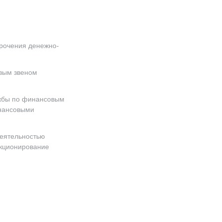
прочения денежно-
евым звеном
ужбы по финансовым
инансовыми
деятельностью
нкционирование