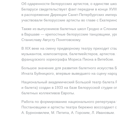
Об одаренности белорусских артистов, о единстве шк
Беларуси свидетельствует факт передачи в конце XVII
в распоряжение Дирекции Санкт-Петербургских импер
участвовали белорусские артисты во главе с Екатерин
Также из выпускников балетных школ Гродно и Слони
в Варшаве — крепостные белорусские танцовщики, ур
Станиславу Августу Понятовскому.
В XIX веке на смену придворному театру приходит ст
музыкантов, композиторов, балетмейстеров, артистов
французского хореографа Мориса Пиона в Витебске.
Большое значение для развития балетного искусства 
Игната Буйницкого, впервые выведшего на сцену наро
Национальный академический Большой театр балета Р
и балета) создан в 1933 на базе Белорусской студии 
балетных коллективов Европы.
Работа по формированию национального репертуара те
Постановщики и артисты театра бережно воссоздают с
А. Бурнонвилем, М. Петипа, А. Горским, Л. Ивановым.