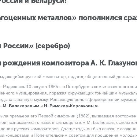
оссии и Беларуси!
агоценных металлов» пополнился сра
России» (серебро)
дня рождения композитора
А. К. Глазуно
выдающийся русский композитор, педагог, общественный деятель.
Родившись 10 августа 1865 г. в Петербурге в семье известного кн
еченного музицирования, поражая окружающих тончайшим музыкал
нажды слышанную музыку. Решающую роль в формировании музыкан
 —
M. Балакиревым
и
Н. Римским-Корсаковым
.
ыла премьера его Первой симфонии (1882), вызвавшая восторже
азунов познакомился с известным меценатом М. Беляевым, основат
едения русских композиторов. Долгие годы он был связан с созда
ми концертами и Попечительским советом для поощрения молодых