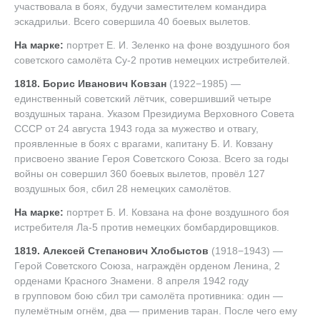
участвовала в боях, будучи заместителем командира
эскадрильи. Всего совершила 40 боевых вылетов.
На марке:
портрет
Е. И. Зеленко
на фоне воздушного боя
советского самолёта Су-2 против немецких истребителей.
1818. Борис Иванович Ковзан
(1922−1985) —
единственный советский лётчик, совершивший четыре
воздушных тарана. Указом Президиума Верховного Совета
СССР от 24 августа 1943 года за мужество и отвагу,
проявленные в боях с врагами, капитану
Б. И. Ковзану
присвоено звание Героя Советского Союза. Всего за годы
войны он совершил 360 боевых вылетов, провёл 127
воздушных боя, сбил 28 немецких самолётов.
На марке:
портрет
Б. И. Ковзана
на фоне воздушного боя
истребителя Ла-5 против немецких бомбардировщиков.
1819. Алексей Степанович Хлобыстов
(1918−1943) —
Герой Советского Союза, награждён орденом Ленина, 2
орденами Красного Знамени. 8 апреля 1942 году
в групповом бою сбил три самолёта противника: один —
пулемётным огнём, два — применив таран. После чего ему