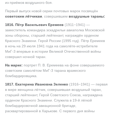
из приёмов воздушного боя.
Первый выпуск новой серии почтовых марок посвящён
советским лётчикам
, совершившем
воздушные тараны:
1816. Пётр Васильевич Еремеев
(1911−1941) —
заместитель командира эскадрильи авиаполка Московской
зоны обороны, старший лейтенант, награждён орденом
Красного Знамени. Герой России (1995 год). Пётр Еремеев
в ночь на 29 июля 1941 года на самолёте-истребителе
МиГ-3 впервые в истории Великой Отечественной войны
совершил ночной таран.
На марке:
портрет
П. В. Еремеева
на фоне совершаемого
советским самолётом МиГ-3 тарана вражеского
бомбардировщика.
1817. Екатерина Ивановна Зеленко
(1916−1941) — первая
в мире женщина-лётчик, совершившая воздушный таран,
старший лейтенант, Герой Советского Союза, награждена
орденом Красного Знамени. Служила в 19-й лёгкой
бомбардировочной авиационной бригаде,
расквартированной в Харькове. С первого дня войны