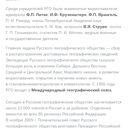
Среди учредителей РГО были знаменитые мореплаватели
адмиралы
Ф.П. Литке
,
И.Ф. Крузенштерн
,
Ф.П. Врангель
,
П. И. Рикорд
; члены Петербургской Академии наук
естествоиспытатель
К. М. Бэр
, астроном
В.Я. Струве
, геолог
Г. П. Гельмерсен
, статистик
П. И. Кёппен
; видные военные
и государственные деятели.
Главная задача Русского географического общества — сбор
и распространение достоверных географических сведений.
Экспедиции Русского географического общества сыграли
большую роль в освоении Сибири, Дальнего Востока,
Средней и Центральной Азии, Мирового океана, в развитии
мореплавания, открытии и изучении новых земель,
в становленииметеорологии и климатологии. С 1956 года
РГО входит в
Международный географический союз.
Сегодня в Русском географическом обществе насчитывается
около 13 000 членов в России и за рубежом. Отделения
имеются во всех 85 регионах Российской Федерации.
В ноябре 2009 г. Попечительский совет Русского
географического общества возглавил Президент Российской