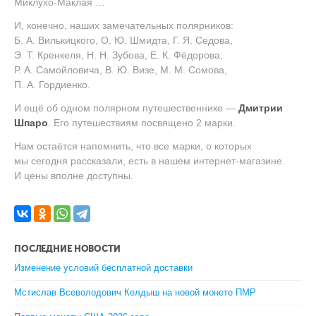
Миклухо-Маклая …
И, конечно, наших замечательных полярников:
Б. А. Вилькицкого
,
О. Ю. Шмидта
,
Г. Я. Седова
,
Э. Т. Кренкеля
,
Н. Н. Зубова
,
Е. К. Фёдорова
,
Р. А. Самойловича
,
В. Ю. Визе
,
М. М. Сомова
,
П. А. Гордиенко
.
И ещё об одном полярном путешественнике —
Дмитрии
Шпаро
. Его путешествиям посвящено 2 марки.
Нам остаётся напомнить, что все марки, о которых
мы сегодня рассказали, есть в нашем интернет-магазине.
И цены вполне доступны.
ПОСЛЕДНИЕ НОВОСТИ
Изменение условий бесплатной доставки
Мстислав Всеволодович Келдыш на новой монете ПМР