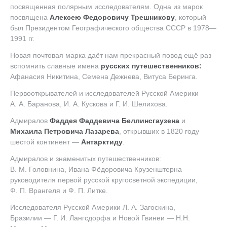
посвященная полярным исследователям. Одна из марок
посвящена
Алексею Федоровичу Трешникову
, который
был Президентом Географического общества СССР в 1978—
1991 гг.
Новая почтовая марка даёт нам прекрасный повод ещё раз
вспомнить славные имена
русских путешественников:
Афанасия Никитина, Семена Дежнева, Витуса Беринга.
Первооткрывателей и исследователей Русской Америки
А. А. Баранова
,
И. А. Кускова
и
Г. И. Шелихова
.
Адмиралов
Фаддея Фаддевича Беллинсгаузена
и
Михаила Петровича Лазарева
, открывших в 1820 году
шестой континент —
Антарктиду
.
Адмиралов и знаменитых путешественников:
В. М. Головнина
, Ивана Фёдоровича Крузенштерна —
руководителя первой русской кругосветной экспедиции,
Ф. П. Врангеля
и
Ф. П. Литке
.
Исследователя Русской Америки
Л. А. Загоскина
,
Бразилии —
Г. И. Лангсдорфа
и Новой Гвинеи — Н.Н.