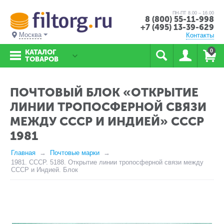
ПН-ПТ 8.00 – 16.00
8 (800) 55-11-998
+7 (495) 13-39-629
Москва
Контакты
0
КАТАЛОГ
ТОВАРОВ
ПОЧТОВЫЙ БЛОК «ОТКРЫТИЕ
ЛИНИИ ТРОПОСФЕРНОЙ СВЯЗИ
МЕЖДУ СССР И ИНДИЕЙ» СССР
1981
Главная
Почтовые марки
1981. СССР. 5188. Открытие линии тропосферной связи между
СССР и Индией. Блок