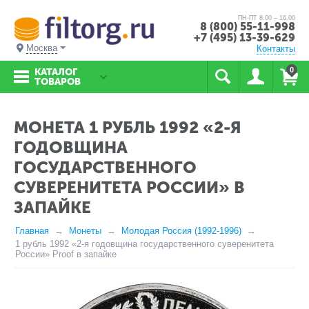
ПН-ПТ 8.00 – 16.00
8 (800) 55-11-998
+7 (495) 13-39-629
Москва
Контакты
0
КАТАЛОГ
ТОВАРОВ
МОНЕТА 1 РУБЛЬ 1992 «2-Я
ГОДОВЩИНА
ГОСУДАРСТВЕННОГО
СУВЕРЕНИТЕТА РОССИИ» В
ЗАПАЙКЕ
Главная
Монеты
Молодая Россия (1992-1996)
1 рубль 1992 «2-я годовщина государственного суверенитета
России» Proof в запайке