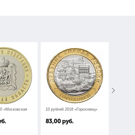
20 «Московская
10 рублей 2018 «Гороховец»
10 рублей
область»
уб.
83,00
руб.
80,00