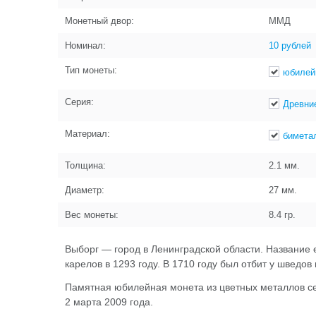
Монетный двор:
ММД
Номинал:
10 рублей
Тип монеты:
юбилей
Серия:
Древни
Материал:
бимета
Толщина:
2.1
мм.
Диаметр:
27
мм.
Вес монеты:
8.4
гр.
Выборг — город в Ленинградской области. Название е
карелов в 1293 году. В 1710 году был отбит у шведо
Памятная юбилейная монета из цветных металлов се
2 марта 2009 года.