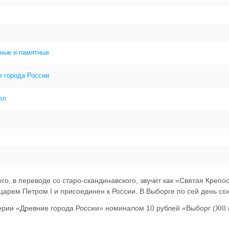
ные и памятные
е города России
лл
го, в переводе со старо-скандинавского, звучит как «Святая Креп
в царем Петром I и присоединен к России. В Выборге по сей день 
рии «Древние города России» номиналом 10 рублей «Выборг (XIII 