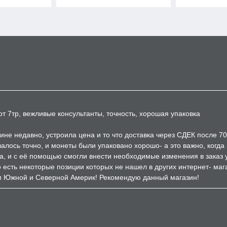
т 7тр, вежливые консультанты, точность, хорошая упаковка
ине недавно, устроила цена и то что доставка через СДЕК после 7
залось точно, и монеты были упаковано хорошо- а это важно, когд
а, и с её помощью смогли внести необходимые изменения в заказ 
есть некоторые позиции которых не нашел в других интернет- мага
м Южной и Северной Америк! Рекомендую данный магазин!