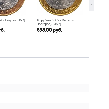
09 «Калуга» ММД
10 рублей 2009 «Великий
10 рубле
Новгород» ММД
б.
698,00
руб.
995,0