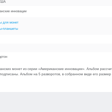
 США
анские инновации
ы для монет
ы-планшеты
артон
нских монет из серии «Американские инновации». Альбом рассчита
одписаны. Альбом на 5 разворотов, в собранном виде его размер