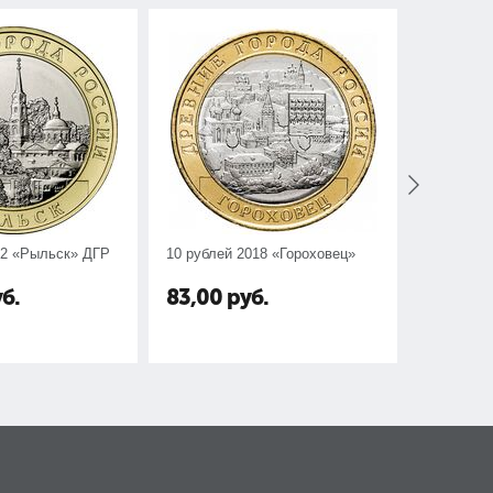
22 «Рыльск» ДГР
10 рублей 2018 «Гороховец»
10 рублей
б.
83,00
руб.
77,00