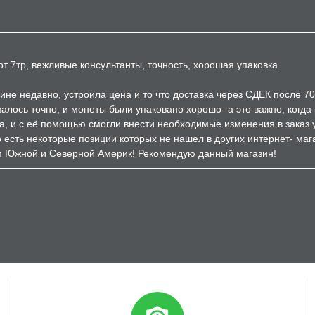
т 7тр, вежливые консультанты, точность, хорошая упаковка
ине недавно, устроила цена и то что доставка через СДЕК после 7
залось точно, и монеты были упаковано хорошо- а это важно, когд
а, и с её помощью смогли внести необходимые изменения в заказ 
есть некоторые позиции которых не нашел в других интернет- мага
м Южной и Северной Америк! Рекомендую данный магазин!