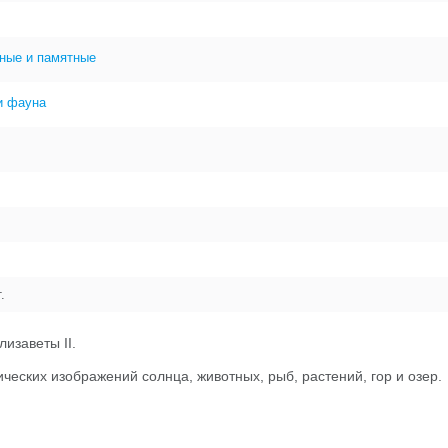
ные и памятные
и фауна
.
изаветы II.
еских изображений солнца, животных, рыб, растений, гор и озер.