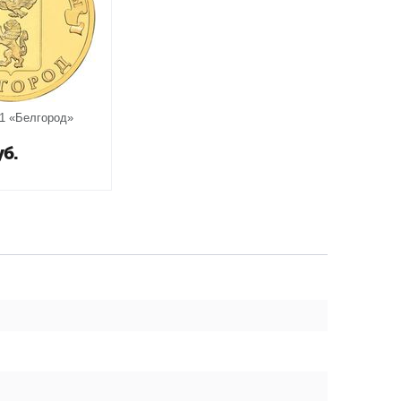
11 «Белгород»
уб.