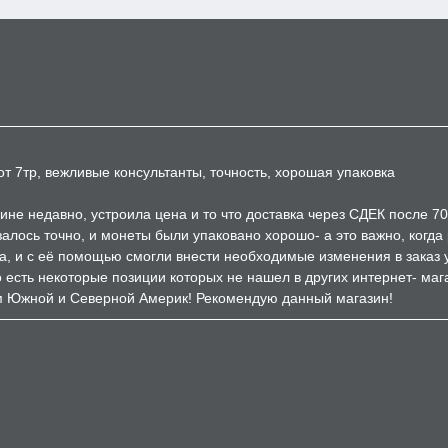
т 7тр, вежливые консультанты, точность, хорошая упаковка
ине недавно, устроила цена и то что доставка через СДЕК после 7
залось точно, и монеты были упаковано хорошо- а это важно, когд
а, и с её помощью смогли внести необходимые изменения в заказ 
есть некоторые позиции которых не нашел в других интернет- мага
м Южной и Северной Америк! Рекомендую данный магазин!