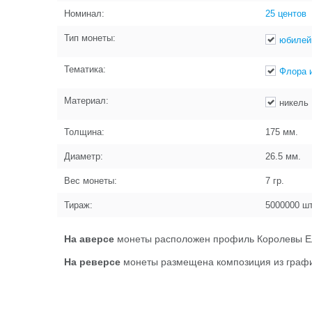
Номинал:
25 центов
Тип монеты:
юбилей
Тематика:
Флора 
Материал:
никель
Толщина:
175
мм.
Диаметр:
26.5
мм.
Вес монеты:
7
гр.
Тираж:
5000000
шт
На аверсе
монеты расположен профиль Королевы Ел
На реверсе
монеты размещена композиция из графич