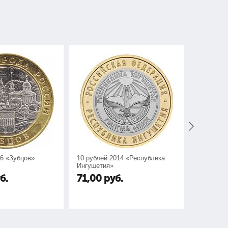
16 «Зубцов»
10 рублей 2014 «Республика
10 рубле
Ингушетия»
б.
71,00
руб.
185,00