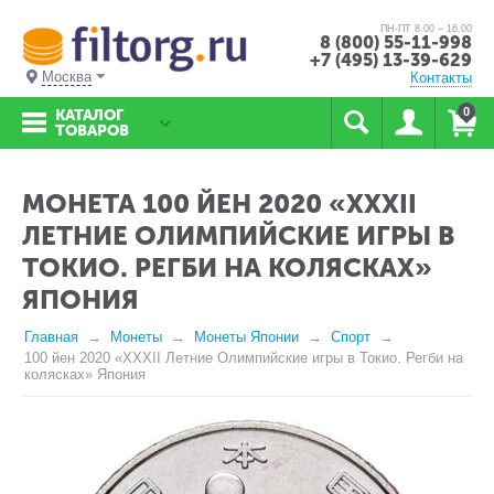
ПН-ПТ 8.00 – 16.00
8 (800) 55-11-998
+7 (495) 13-39-629
Москва
Контакты
0
КАТАЛОГ
ТОВАРОВ
МОНЕТА 100 ЙЕН 2020 «XXXII
ЛЕТНИЕ ОЛИМПИЙСКИЕ ИГРЫ В
ТОКИО. РЕГБИ НА КОЛЯСКАХ»
ЯПОНИЯ
Главная
Монеты
Монеты Японии
Спорт
100 йен 2020 «XXXII Летние Олимпийские игры в Токио. Регби на
колясках» Япония