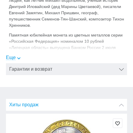
людей, как летчик Михаил Водопьянов, ученый историк
Дмитрий Иловайский (дед Марины Цветаевой), писатели
Евгений Замятин, Михаил Пришвин, географ,
путешественник Семенов-Тян-Шанский, композитор Тихон
Хренников.
Памятная юбилейная монета из цветных металлов серии
«Российская Федерация» номиналом 10 рублей
«Липецкая область» выпущена Банком России 2 июля
2007 года.
Еще
Гарантии и возврат
Хиты продаж