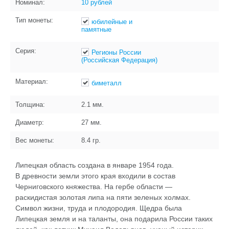
Номинал:
10 рублей
Тип монеты:
юбилейные и
памятные
Серия:
Регионы России
(Российская Федерация)
Материал:
биметалл
Толщина:
2.1
мм.
Диаметр:
27
мм.
Вес монеты:
8.4
гр.
Липецкая область создана в январе 1954 года.
В древности земли этого края входили в состав
Черниговского княжества. На гербе области —
раскидистая золотая липа на пяти зеленых холмах.
Символ жизни, труда и плодородия. Щедра была
Липецкая земля и на таланты, она подарила России таких