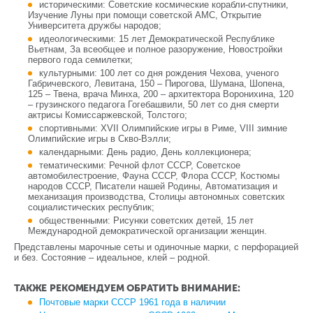
историческими: Советские космические корабли-спутники,
Изучение Луны при помощи советской АМС, Открытие
Университета дружбы народов;
идеологическими: 15 лет Демократической Республике
Вьетнам, За всеобщее и полное разоружение, Новостройки
первого года семилетки;
культурными: 100 лет со дня рождения Чехова, ученого
Габричевского, Левитана, 150 – Пирогова, Шумана, Шопена,
125 – Твена, врача Минха, 200 – архитектора Воронихина, 120
– грузинского педагога Гогебашвили, 50 лет со дня смерти
актрисы Комиссаржевской, Толстого;
спортивными: XVII Олимпийские игры в Риме, VIII зимние
Олимпийские игры в Скво-Вэлли;
календарными: День радио, День коллекционера;
тематическими: Речной флот СССР, Советское
автомобилестроение, Фауна СССР, Флора СССР, Костюмы
народов СССР, Писатели нашей Родины, Автоматизация и
механизация производства, Столицы автономных советских
социалистических республик;
общественными: Рисунки советских детей, 15 лет
Международной демократической организации женщин.
Представлены марочные сеты и одиночные марки, с перфорацией
и без. Состояние – идеальное, клей – родной.
ТАКЖЕ РЕКОМЕНДУЕМ ОБРАТИТЬ ВНИМАНИЕ:
Почтовые марки СССР 1961 года в наличии