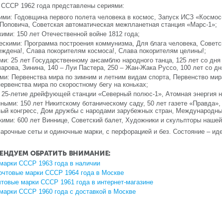
 СССР 1962 года представлены сериями:
ими: Годовщина первого полета человека в космос, Запуск ИСЗ «Космос-
 Поповича, Советская автоматическая межпланетная станция «Марс-1»;
кими: 150 лет Отечественной войне 1812 года;
ескими: Программа построения коммунизма, Для блага человека, Совет
ждена!, Слава покорителям космоса!, Слава покорителям целины!;
ми: 25 лет Государственному ансамблю народного танца, 125 лет со дня
чарова, Зинина, 140 – Луи Пастера, 250 – Жан-Жака Руссо, 100 лет со д
ми: Первенства мира по зимним и летним видам спорта, Первенство мир
ервенства мира по скоростному бегу на коньках;
 25-летие дрейфующей станции «Северный полюс-1», Атомная энергия н
ными: 150 лет Никитскому ботаническому саду, 50 лет газете «Правда»,
вый конгресс, Дом дружбы с народами зарубежных стран, Международны
кими: 600 лет Виннице, Советский балет, Художники и скульпторы наше
рочные сеты и одиночные марки, с перфорацией и без. Состояние – иде
ЕНДУЕМ ОБРАТИТЬ ВНИМАНИЕ:
марки СССР 1963 года в наличии
очтовые марки СССР 1964 года в Москве
чтовые марки СССР 1961 года в интернет-магазине
марки СССР 1960 года с доставкой в Москве