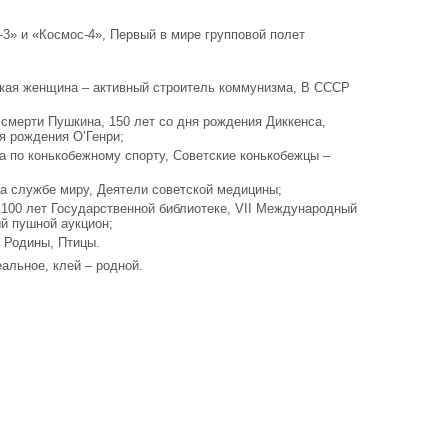
3» и «Космос-4», Первый в мире групповой полет
ская женщина – активный строитель коммунизма, В СССР
 смерти Пушкина, 150 лет со дня рождения Диккенса,
ня рождения О’Генри;
а по конькобежному спорту, Советские конькобежцы –
а службе миру, Деятели советской медицины;
 100 лет Государственной библиотеке, VII Международный
й пушной аукцион;
й Родины, Птицы.
альное, клей – родной.