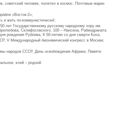
ек, советский человек, полетел в космос. Почтовые марки
орабле «Восток-2»;
ь и жить по-коммунистически!;
, 50 лет Государственному русскому народному хору им.
обролюбова, Склифосовского, 100 – Нансена, Рабиндраната
 дня рождения Рублева, К 50-летию со дня смерти Коха;
СР, V Международный биохимический конгресс в Москве;
тюмы народов СССР, День освобождения Африки, Памяти
альное, клей – родной.