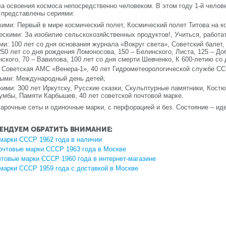
ла освоения космоса непосредственно человеком. В этом году 1-й челов
 представлены сериями:
кими: Первый в мире космический полет, Космический полет Титова на к
ескими: За изобилие сельскохозяйственных продуктов!, Учиться, работат
ми: 100 лет со дня основания журнала «Вокруг света», Советский балет
250 лет со дня рождения Ломоносова, 150 – Белинского, Листа, 125 – Д
нского, 70 – Вавилова, 100 лет со дня смерти Шевченко, К 600-летию со
 Советская АМС «Венера-1», 40 лет Гидрометеорологической службе СС
ыми: Международный день детей;
кими: 300 лет Иркутску, Русские сказки, Скульптурные памятники, Кос
умбы, Памяти Карбышев, 40 лет советской почтовой марке.
рочные сеты и одиночные марки, с перфорацией и без. Состояние – иде
ЕНДУЕМ ОБРАТИТЬ ВНИМАНИЕ:
марки СССР 1962 года в наличии
очтовые марки СССР 1963 года в Москве
чтовые марки СССР 1960 года в интернет-магазине
марки СССР 1959 года с доставкой в Москве