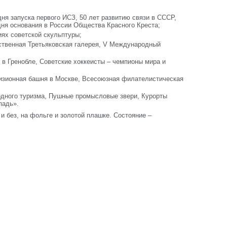
ня запуска первого ИСЗ, 50 лет развитию связи в СССР,
 дня основания в России Общества Красного Креста;
ях советской скульптуры;
рственная Третьяковская галерея, V Международный
в Гренобле, Советские хоккеисты – чемпионы мира и
изионная башня в Москве, Всесоюзная филателистическая
дного туризма, Пушные промысловые звери, Курорты
падь».
и без, на фольге и золотой плашке. Состояние –