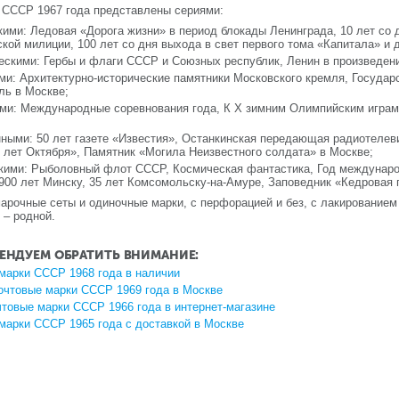
 СССР 1967 года представлены сериями:
кими: Ледовая «Дорога жизни» в период блокады Ленинграда, 10 лет со д
ской милиции, 100 лет со дня выхода в свет первого тома «Капитала» и
ескими: Гербы и флаги СССР и Союзных республик, Ленин в произведени
ми: Архитектурно-исторические памятники Московского кремля, Госуда
ль в Москве;
ми: Международные соревнования года, К Х зимним Олимпийским играм 
ными: 50 лет газете «Известия», Останкинская передающая радиотелев
 лет Октября», Памятник «Могила Неизвестного солдата» в Москве;
кими: Рыболовный флот СССР, Космическая фантастика, Год междунаро
900 лет Минску, 35 лет Комсомольску-на-Амуре, Заповедник «Кедровая 
рочные сеты и одиночные марки, с перфорацией и без, с лакированием 
 – родной.
ЕНДУЕМ ОБРАТИТЬ ВНИМАНИЕ:
марки СССР 1968 года в наличии
очтовые марки СССР 1969 года в Москве
чтовые марки СССР 1966 года в интернет-магазине
марки СССР 1965 года с доставкой в Москве